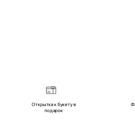
Открытка к букету в
Ф
подарок