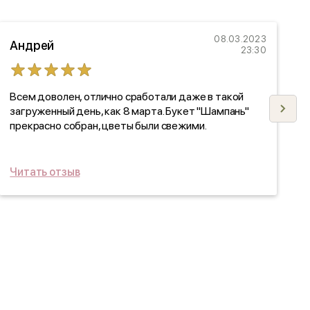
08.03.2023
Андрей
Е
23:30
Всем доволен, отлично сработали даже в такой
Д
загруженный день, как 8 марта. Букет "Шампань"
Н
прекрасно собран, цветы были свежими.
з
С
о
с
Читать отзыв
Ч
н
Д
в
,
Н
с
Б
о
У