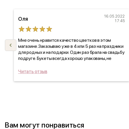
21
16.05.2022
Оля
15
17:45
,
Мне очень нравится качество цветков в этом
магазине. Заказываю уже в 4 или 5 раз на праздники
а
для родных и на подарки. Один раз брала на свадьбу
подруге. Букеты всегда хорошо упакованы, не
рассыпаются (это важно, когда сама везу дальше).
н
Цветы потом стоят долго.
Читать отзыв
Вам могут понравиться