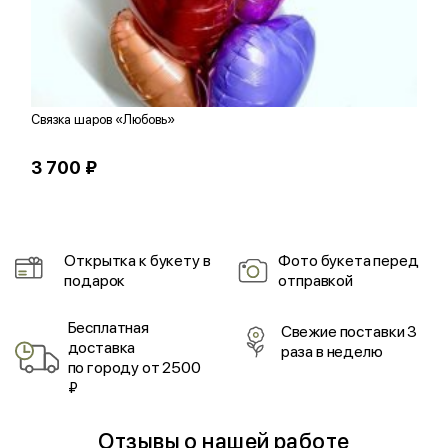
Связка шаров «Любовь»
С
3 700 ₽
1
Открытка к букету в
Фото букета перед
подарок
отправкой
Бесплатная
Свежие поставки 3
доставка
раза в неделю
по городу от 2500
₽
Отзывы о нашей работе