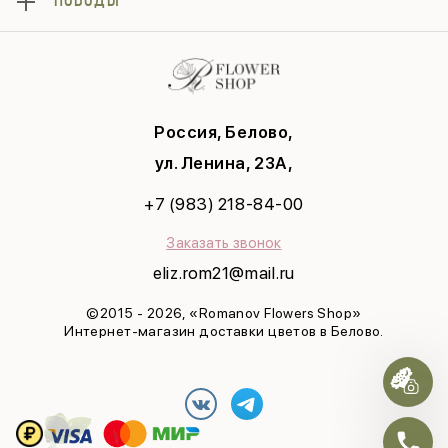
ПОВОДЫ
День матери
Букеты
Политика конфиденциальности
Последний звонок
Композиции
Недорогие букеты
Публичная оферта
Выпускной
Хиты продаж
Любимой
Соглашение на рекламу
Рождество
Учителю
Татьянин день
Маме
8 марта
Россия, Белово,
Девушке
Яркая весна
С днем рождения
ул. Ленина, 23А,
Выздоравливай
+7 (983) 218-84-00
Юбилей
Заказать звонок
eliz.rom21@mail.ru
©2015 - 2026, «Romanov Flowers Shop»
Интернет-магазин доставки цветов в Белово.