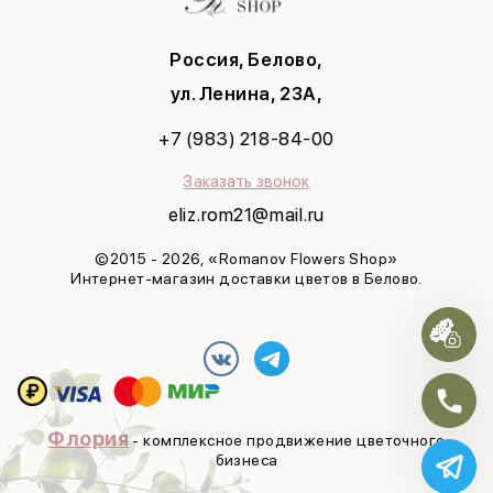
Учителю
Татьянин день
Маме
8 марта
Россия, Белово,
Девушке
Яркая весна
С днем рождения
ул. Ленина, 23А,
Выздоравливай
+7 (983) 218-84-00
Юбилей
Заказать звонок
eliz.rom21@mail.ru
©2015 - 2026, «Romanov Flowers Shop»
Интернет-магазин доставки цветов в Белово.
Флория
- комплексное продвижение цветочного
бизнеса