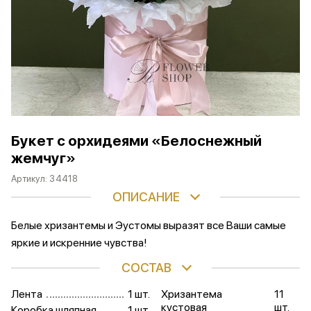
Букет с орхидеями «Белоснежный
жемчуг»
Артикул:
34418
ОПИСАНИЕ
Белые хризантемы и Эустомы выразят все Ваши самые
яркие и искренние чувства!
СОСТАВ
Лента
1 шт.
Хризантема
11
кустовая
шт.
Коробка шляпная
1 шт.