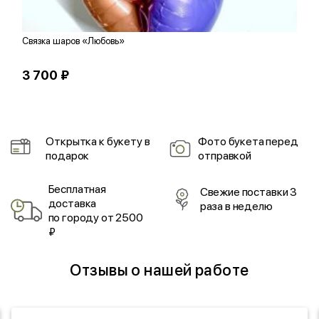
Связка шаров «Любовь»
Б
3 700 ₽
6
Открытка к букету в
Фото букета перед
подарок
отправкой
Бесплатная
Свежие поставки 3
доставка
раза в неделю
по городу от 2500
₽
Отзывы о нашей работе