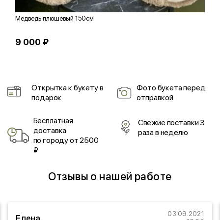
Медведь плюшевый 150см
М
9 000 ₽
1
Открытка к букету в
Фото букета перед
подарок
отправкой
Бесплатная
Свежие поставки 3
доставка
раза в неделю
по городу от 2500
₽
Отзывы о нашей работе
03.09.2021
Елена