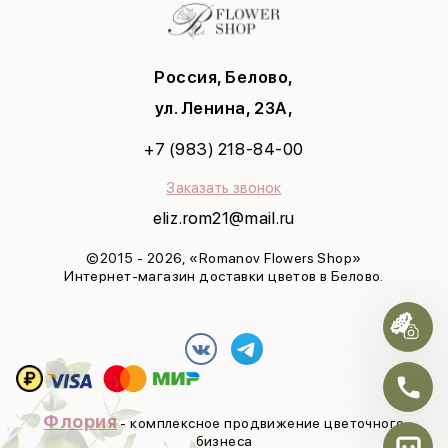
Хиты продаж
Любимой
Соглашение на рекламу
Рождество
Учителю
Татьянин день
Маме
8 марта
Россия, Белово,
Девушке
Яркая весна
С днем рождения
ул. Ленина, 23А,
Выздоравливай
+7 (983) 218-84-00
Юбилей
Заказать звонок
eliz.rom21@mail.ru
©2015 - 2026, «Romanov Flowers Shop»
Интернет-магазин доставки цветов в Белово.
Флория
- комплексное продвижение цветочного
бизнеса