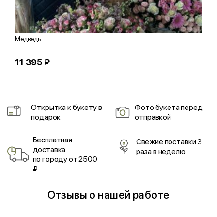
Медведь
С
11 395 ₽
1
Открытка к букету в
Фото букета перед
подарок
отправкой
Бесплатная
Свежие поставки 3
доставка
раза в неделю
по городу от 2500
₽
Отзывы о нашей работе