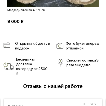
Медведь плюшевый 150см
С
9 000 ₽
1
Открытка к букету в
Фото букета перед
подарок
отправкой
Бесплатная
Свежие поставки 3
доставка
раза в неделю
по городу от 2500
₽
Отзывы о нашей работе
08.03.2023