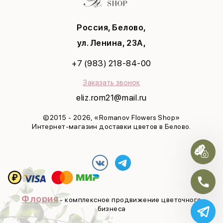
Учителю
Татьянин день
Маме
8 марта
Россия, Белово,
Девушке
Яркая весна
С днем рождения
ул. Ленина, 23А,
Выздоравливай
+7 (983) 218-84-00
Юбилей
Заказать звонок
eliz.rom21@mail.ru
©2015 - 2026, «Romanov Flowers Shop»
Интернет-магазин доставки цветов в Белово.
Флория
- комплексное продвижение цветочного
бизнеса